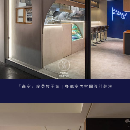
『商空』廢柴餃子館｜餐廳室內空間設計裝潢