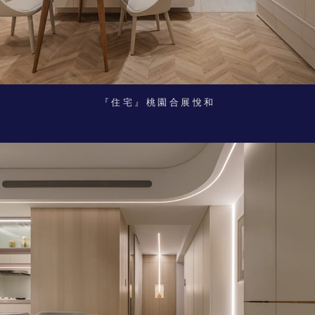
『住宅』桃園合展悅和